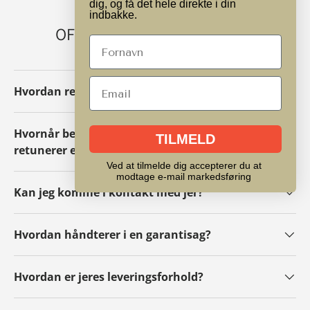
dig, og få det hele direkte i din
indbakke.
OFTE STILLEDE SPØRGSMÅL
Hvordan retunerer/ombytter jeg en pakke?
Hvornår betaler i pengene tilbage hvis jeg
TILMELD
retunerer en pakke?
Ved at tilmelde dig accepterer du at
modtage e-mail markedsføring
Kan jeg komme i kontakt med jer?
Hvordan håndterer i en garantisag?
Hvordan er jeres leveringsforhold?