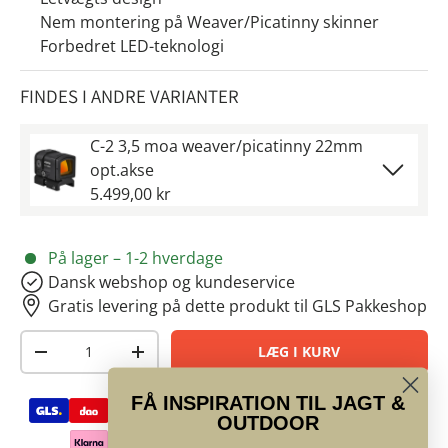
Nem montering på Weaver/Picatinny skinner
Forbedret LED-teknologi
FINDES I ANDRE VARIANTER
C-2 3,5 moa weaver/picatinny 22mm
opt.akse
5.499,00 kr
På lager – 1-2 hverdage
Dansk webshop og kundeservice
Gratis levering på dette produkt til GLS Pakkeshop
Antal
LÆG I KURV
-
+
Betalingsmetoder
FÅ INSPIRATION TIL JAGT &
Vi har gode anmeldelser
OUTDOOR