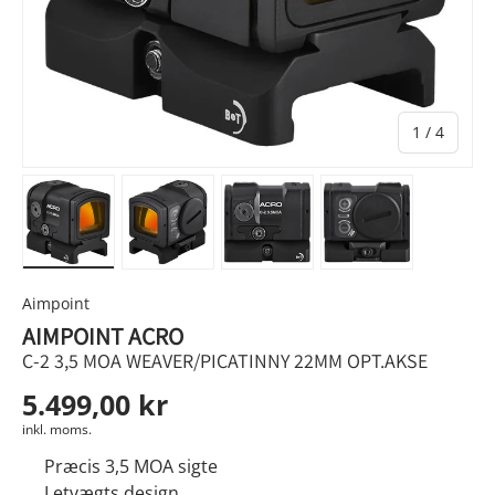
af
1
/
4
Indlæs billede 1 i gallerivisningen
Indlæs billede 2 i gallerivisningen
Indlæs billede 3 i gallerivis
Indlæs billede 4
Aimpoint
AIMPOINT ACRO
C-2 3,5 MOA WEAVER/PICATINNY 22MM OPT.AKSE
5.499,00 kr
inkl. moms.
Præcis 3,5 MOA sigte
Letvægts design