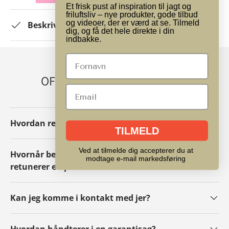
Et frisk pust af inspiration til jagt og
friluftsliv – nye produkter, gode tilbud
og videoer, der er værd at se. Tilmeld
Beskrivelse
dig, og få det hele direkte i din
indbakke.
OFTE STILLEDE SPØRGSMÅL
Hvordan retunerer/ombytter jeg en pakke?
TILMELD
Ved at tilmelde dig accepterer du at
Hvornår betaler i pengene tilbage hvis jeg
modtage e-mail markedsføring
retunerer en pakke?
Kan jeg komme i kontakt med jer?
Hvordan håndterer i en garantisag?