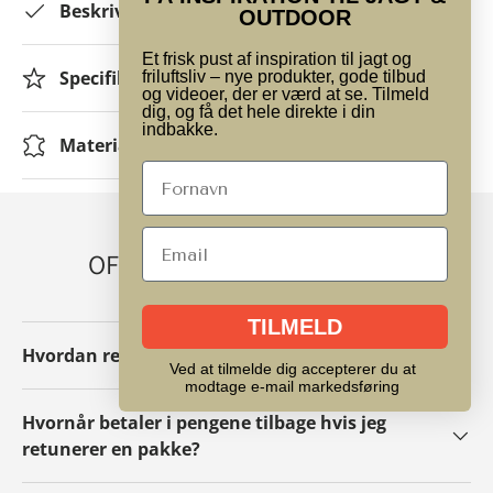
Beskrivelse
OUTDOOR
Et frisk pust af inspiration til jagt og
Specifikationer
friluftsliv – nye produkter, gode tilbud
og videoer, der er værd at se. Tilmeld
dig, og få det hele direkte i din
indbakke.
Materiale
OFTE STILLEDE SPØRGSMÅL
TILMELD
Hvordan retunerer/ombytter jeg en pakke?
Ved at tilmelde dig accepterer du at
modtage e-mail markedsføring
Hvornår betaler i pengene tilbage hvis jeg
retunerer en pakke?