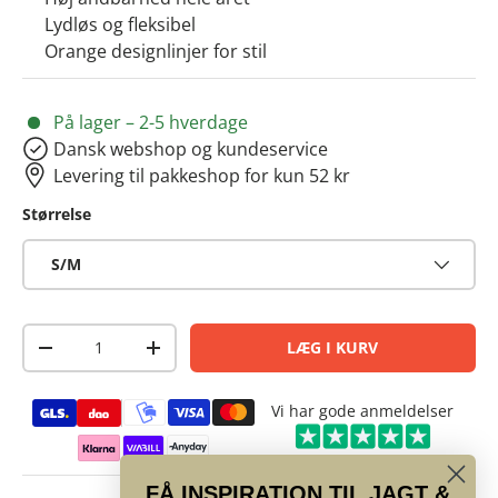
Lydløs og fleksibel
Orange designlinjer for stil
På lager – 2-5 hverdage
Dansk webshop og kundeservice
Levering til pakkeshop for kun 52 kr
Størrelse
S/M
Antal
LÆG I KURV
-
+
Betalingsmetoder
Vi har gode anmeldelser
FÅ INSPIRATION TIL JAGT &