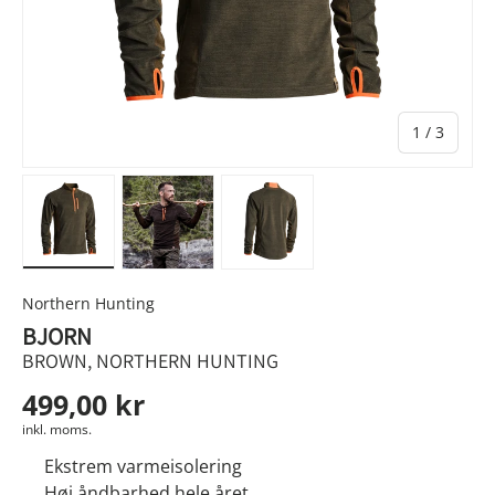
af
1
/
3
Indlæs billede 1 i gallerivisningen
Indlæs billede 2 i gallerivisningen
Indlæs billede 3 i gallerivis
Northern Hunting
BJORN
BROWN, NORTHERN HUNTING
499,00 kr
inkl. moms.
Ekstrem varmeisolering
Høj åndbarhed hele året