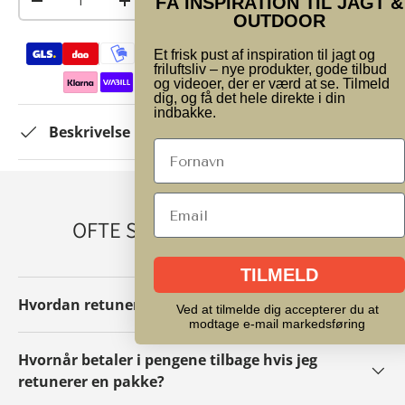
LÆG I KURV
FÅ INSPIRATION TIL JAGT &
-
+
OUTDOOR
Betalingsmetoder
Vi har gode anmeldelser
Et frisk pust af inspiration til jagt og
friluftsliv – nye produkter, gode tilbud
og videoer, der er værd at se. Tilmeld
dig, og få det hele direkte i din
indbakke.
Beskrivelse
OFTE STILLEDE SPØRGSMÅL
TILMELD
Hvordan retunerer/ombytter jeg en pakke?
Ved at tilmelde dig accepterer du at
modtage e-mail markedsføring
Hvornår betaler i pengene tilbage hvis jeg
retunerer en pakke?