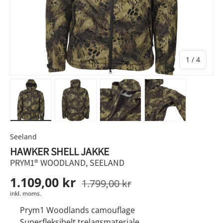
af
1
/
4
Indlæs billede 1 i gallerivisningen
Indlæs billede 2 i gallerivisningen
Indlæs billede 3 i gallerivis
Indlæs billede 4
Seeland
HAWKER SHELL JAKKE
PRYM1® WOODLAND, SEELAND
1.109,00 kr
1.799,00 kr
inkl. moms.
Prym1 Woodlands camouflage
Superfleksibelt trelagsmateriale