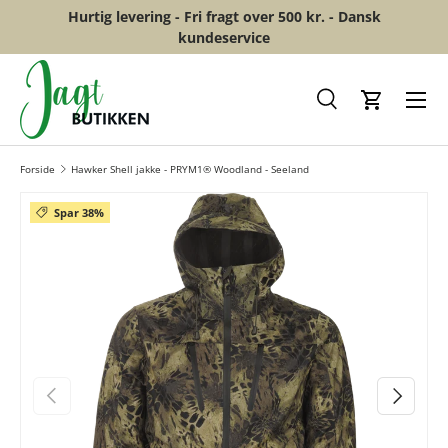
Hurtig levering - Fri fragt over 500 kr. - Dansk
GÅ TIL INDHOLD
kundeservice
Menu
Søg
Kurv
Forside
Hawker Shell jakke - PRYM1® Woodland - Seeland
Spar 38%
FORRIGE
NÆSTE