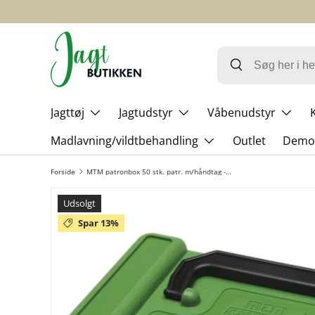
GÅ TIL INDHOLD
Jagttøj
Jagtudstyr
Våbenudstyr
Madlavning/vildtbehandling
Outlet
Demo-
Forside
MTM patronbox 50 stk. patr. m/håndtag - Kal.22-250-.308WIN
Udsolgt
Spar 13%