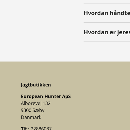
Hvordan håndter
Hvordan er jere
Jagtbutikken
European Hunter ApS
Ålborgvej 132
9300 Sæby
Danmark
Tlf.:
22886087