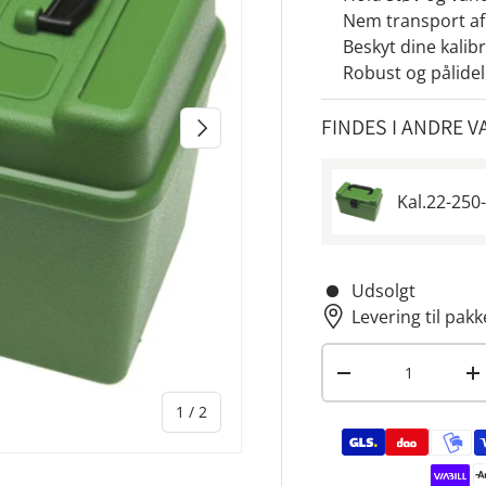
Nem transport af
Beskyt dine kalib
Robust og pålidel
NÆSTE
FINDES I ANDRE V
Kal.22-250
Udsolgt
Levering til pakk
Antal
-
+
af
1
/
2
Betalingsmetoder