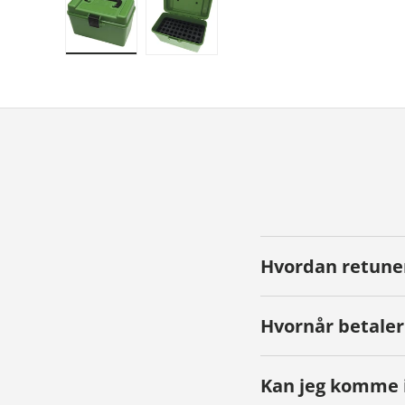
Indlæs billede 1 i gallerivisningen
Indlæs billede 2 i gallerivisningen
Hvordan retune
Hvornår betaler
Kan jeg komme i