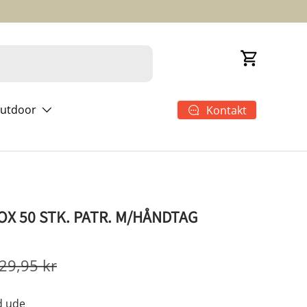
Kurv
utdoor
Kontakt
X 50 STK. PATR. M/HÅNDTAG
29,95 kr
d ude