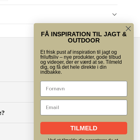
FÅ INSPIRATION TIL JAGT &
OUTDOOR
Et frisk pust af inspiration til jagt og
friluftsliv – nye produkter, gode tilbud
og videoer, der er værd at se. Tilmeld
dig, og få det hele direkte i din
indbakke.
e?
TILMELD
Ved at tilmelde dig accepterer du at