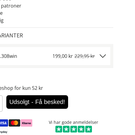
 patroner
re
ig
ARIANTER
-.308win
199,00 kr
229,95 kr
eshop for kun 52 kr
Udsolgt - Få besked!
Vi har gode anmeldelser