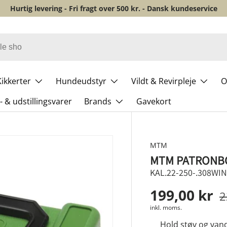
Hurtig levering - Fri fragt over 500 kr. - Dansk kundeservice
Kikkerter
Hundeudstyr
Vildt & Revirpleje
O
 & udstillingsvarer
Brands
Gavekort
MTM
MTM PATRONBO
KAL.22-250-.308WIN
199,00 kr
2
inkl. moms.
Hold støv og van